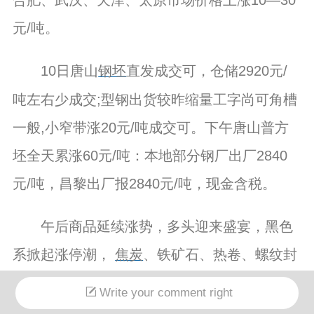
元/吨。
10日唐山
钢坯
直发成交可，仓储2920元/
吨左右少成交;型钢出货较昨缩量工字尚可角槽
一般,小窄带涨20元/吨成交可。下午唐山普方
坯全天累涨60元/吨：本地部分钢厂出厂2840
元/吨，昌黎出厂报2840元/吨，现金含税。
午后商品延续涨势，多头迎来盛宴，黑色
系掀起涨停潮，
焦炭
、铁矿石、热卷、螺纹封
于涨停。
Write your comment right